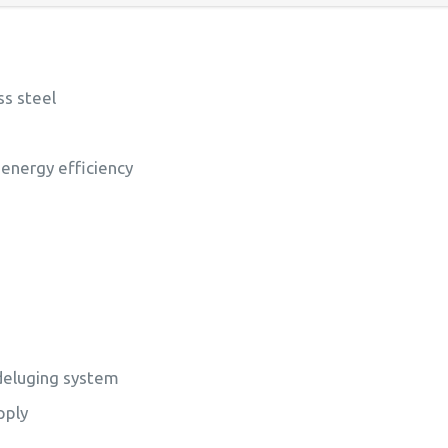
ss steel
 energy efficiency
deluging system
pply