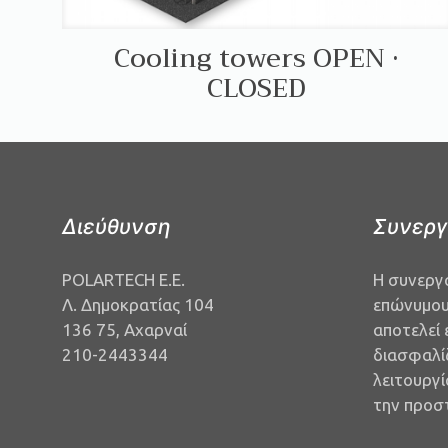
Cooling towers OPEN ·
CLOSED
Διεύθυνση
Συνεργ
POLARTECH Ε.Ε.
Η συνεργ
Λ. Δημοκρατίας 104
επώνυμου
136 75, Αχαρναί
αποτελεί 
210-2443344
διασφαλί
λειτουργ
την προσ