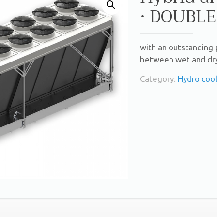
· DOUBL
with an outstanding 
between wet and dry
Category:
Hydro coo