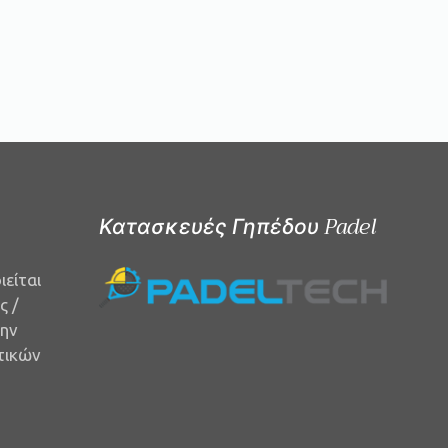
Κατασκευές Γηπέδου Padel
είται
ς /
την
τικών